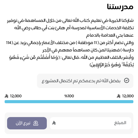
مدرستنا
شاركنا الخيرية في تعليم كتاب اللّه تعالى من خلال المساهمة في توفير
تكلفة الخدمات الأساسية لمدرسة أم هانئ بنت أبي طالب رضي اللّه
والتي تضم أكثر من ( 11 موظفة ) من مختلف الأعمار بإجمالي يزيد عن ( 114
وأبشر بالخلف العظيم من اللّه ، قال تعالى : ( وَمَا أَنفَقْتُم مِّن شَيْءٍ فَهُوَ
يُخْلِفُهُ ۖ وَهُوَ خَيْرُ الرَّازِقِينَ)
بفضل الله ثم بدعمكم تم اكتمال المشروع
12,000
%100
12,000
تبرع الآن