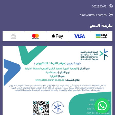
0532852678
crm@quran-er.org.sa
طريقة الدفع