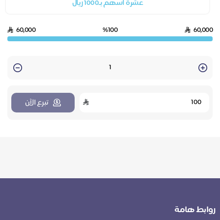
عشرة أسهم بـ1000 ريال
60,000
%100
60,000
Quantity
تبرع الآن
روابط هامة