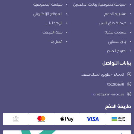
*سياسة خصوصية بيانات الداعمين
سياسة الخصوصية
مشاريع الدعم
الموقع الالكتروني
خريطة حلق البنين
الإهداءات
حسابات بنكية
سلة التبرعات
إدارة حسابي
اتصل بنا
تصريح المتجر
بيانات التواصل
الدمام - طريق الملك فهد
0532852678
crm@quran-er.org.sa
طريقة الدفع