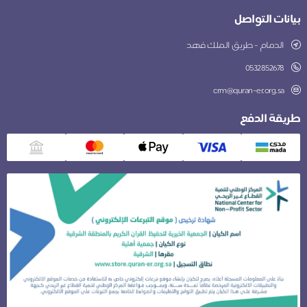
بيانات التواصل
الدمام - طريق الملك فهد
0532852678
crm@quran-er.org.sa
طريقة الدفع