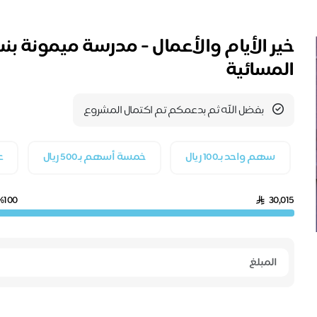
خير الأيام والأعمال - مدرسة ميمونة بنت
المسائية
بفضل الله ثم بدعمكم تم اكتمال المشروع
سهم واحد بـ100 ريال
خمسة أسهم بـ500 ريال
ع
%100
30,015