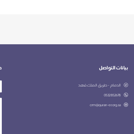
بيانات التواصل
ط
الدمام - طريق الملك فهد
0532852678
crm@quran-er.org.sa