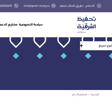
الدمام - طريق الملك فهد
crm@quran-er.org.sa
532852678
سياسة الخصوصية
مشاريع الدعم
تبرع سريع
الرئيسية
مشاريع الدعم