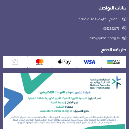
بيانات التواصل
الدمام - طريق الملك فهد
0532852678
crm@quran-er.org.sa
طريقة الدفع